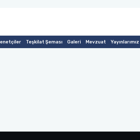
Denetçiler
Teşkilat Şeması
Galeri
Mevzuat
Yayınlarımız